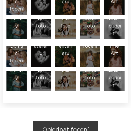
cí
u
eru
Art
foto
focení
se
Svate
Busin
Produ
ženy,f
zvířat
bní
ess
ktové
ashion
y
foto
foto
foto
,budoi
Focen
Focen
Těhot
r
i v
í v
enské
Fanta
Domá
ateliér
exteri
focení
Fine
sy
cí
u
eru
Art
foto
focení
se
Svate
Busin
Produ
ženy,f
zvířat
bní
ess
ktové
ashion
y
foto
foto
foto
,budoi
r
Objednat focení