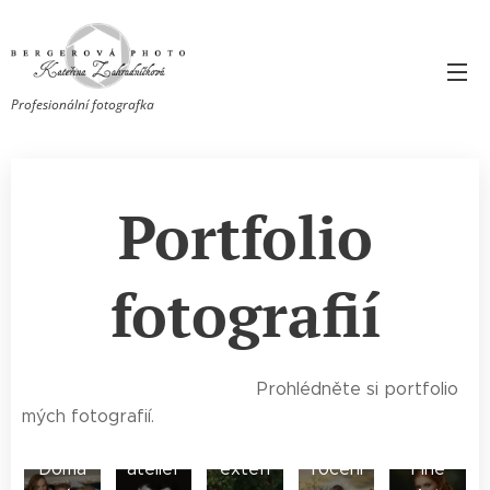
Profesionální fotografka
Portfolio
fotografií
Prohlédněte si portfolio
Focen
Focen
Těhot
mých fotografií.
i v
í v
enské
Fanta
Domá
ateliér
exteri
focení
Fine
sy